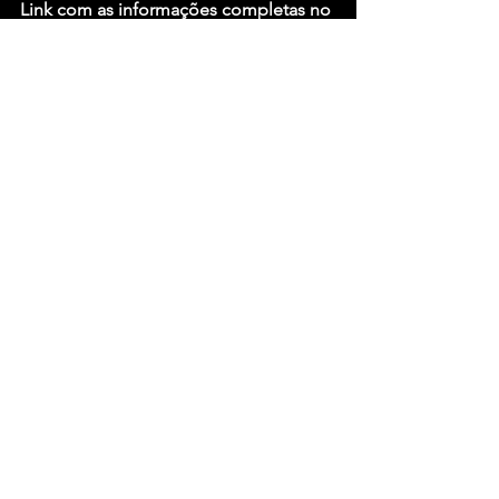
Link com as informações completas no 
site oficial do MINC
https://www.gov.br/cultura/pt-
br/assuntos/editais/inscricoes-
abertas/copy_of_edital-dos-agentes-
territoriais-de-cultura-2024
POLÍTICA
See All
Recent Posts