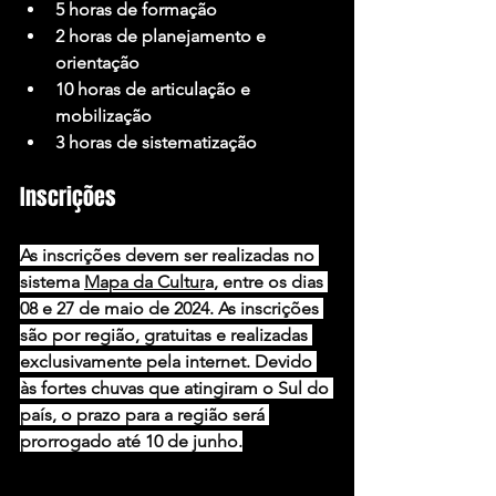
5 horas de formação
2 horas de planejamento e 
orientação
10 horas de articulação e 
mobilização
3 horas de sistematização
Inscrições
As inscrições devem ser realizadas no 
sistema 
Mapa da Cultur
a, entre os dias 
08 e 27 de maio de 2024. As inscrições 
são por região, gratuitas e realizadas 
exclusivamente pela internet. Devido 
às fortes chuvas que atingiram o Sul do 
país, o prazo para a região será 
prorrogado até 10 de junho.