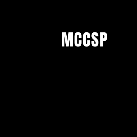
MCCSP
CADASTRE SEU E-MAIL E RECEB
INFORMATIVOS SOBRE AS ARTI
DO MCCSP