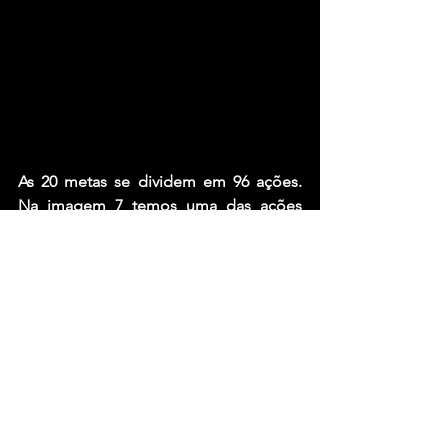
As 20 metas se dividem em 96 ações. 
Na imagem 7 temos uma das ações 
que trata dos fomentos e seus 
desdobramentos (ainda estamos na 
luta por isso!). Muitas das ações estão 
em andamento inclusive. Mas como SP 
capital não tem nem prefeito 
atualmente, e nem secretaria de cultura, 
estamos já construindo o sistema pra 
pensar o que demandaremos dos 
candidates da eleição 2024. (ATENÇÃO 
CANDIDATES 2024!!! FALAR DE 